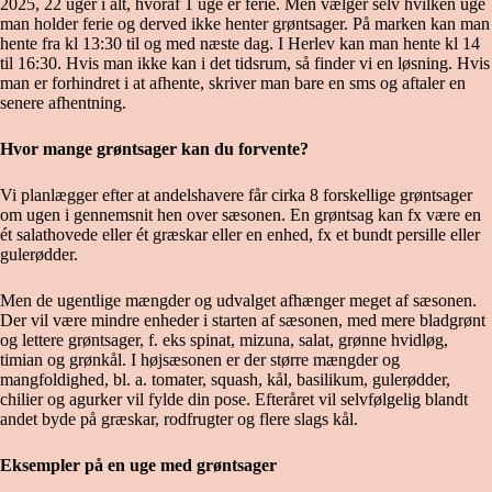
2025, 22 uger i alt, hvoraf 1 uge er ferie. Men vælger selv hvilken uge
man holder ferie og derved ikke henter grøntsager. På marken kan man
hente fra kl 13:30 til og med næste dag. I Herlev kan man hente kl 14
til 16:30. Hvis man ikke kan i det tidsrum, så finder vi en løsning. Hvis
man er forhindret i at afhente, skriver man bare en sms og aftaler en
senere afhentning.
Hvor mange grøntsager kan du forvente?
Vi planlægger efter at andelshavere får cirka 8 forskellige grøntsager
om ugen i gennemsnit hen over sæsonen. En grøntsag kan fx være en
ét salathovede eller ét græskar eller en enhed, fx et bundt persille eller
gulerødder.
Men de ugentlige mængder og udvalget afhænger meget af sæsonen.
Der vil være mindre enheder i starten af sæsonen, med mere bladgrønt
og lettere grøntsager, f. eks spinat, mizuna, salat, grønne hvidløg,
timian og grønkål. I højsæsonen er der større mængder og
mangfoldighed, bl. a. tomater, squash, kål, basilikum, gulerødder,
chilier og agurker vil fylde din pose. Efteråret vil selvfølgelig blandt
andet byde på græskar, rodfrugter og flere slags kål.
Eksempler på en uge med grøntsager