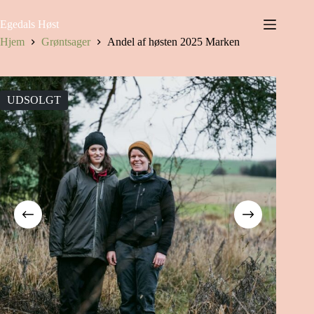
Fortsæt
til
Egedals Høst
indhold
Hjem
Grøntsager
Andel af høsten 2025 Marken
UDSOLGT