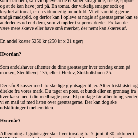
som I får dem, så I vil opleve at de er super smagfulde, friske, sprøde
og at de kan have jord på. En tomat, der virkelig smager sødt og
krydret af tomat, er en vidunderlig mundfuld. Vi vil samtidig gerne
undgå madspild, og derfor kan I opleve at nogle af grøntsagerne kan se
anderledes ud end dem, som vi møder i supermarkedet. Fx kan de
være mere skæve eller have små mærker, der nemt kan skæres af.
En andel koster 5250 kr (250 kr x 21 uger)
Hvordan?
Som andelshaver afhenter du dine grøntsager hver torsdag enten på
marken, Stenlillevej 135, eller i Herlev, Stokholtsbuen 25.
Der står 8 kasser med forskellige grøntsager til jer. Alt er friskhøstet og
direkte fra vores mark. Du tager en pose, et bundt eller en grøntsag fra
hver kasse ned i din medbragte pose. Et par dage før afhentning sender
vi en mail ud med listen over grøntsagerne. Der kan dog ske
udskiftninger i mellemtiden.
Hvornår?
Afhentning af grøntsager sker hver torsdag fra 5. juni til 30. oktober i