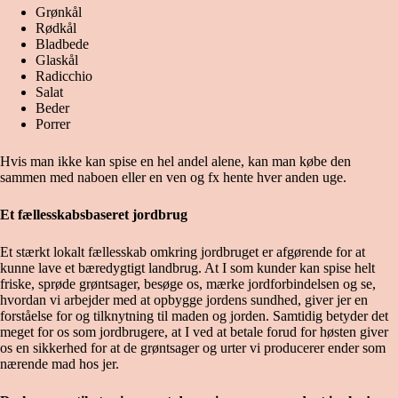
Grønkål
Rødkål
Bladbede
Glaskål
Radicchio
Salat
Beder
Porrer
Hvis man ikke kan spise en hel andel alene, kan man købe den
sammen med naboen eller en ven og fx hente hver anden uge.
Et fællesskabsbaseret jordbrug
Et stærkt lokalt fællesskab omkring jordbruget er afgørende for at
kunne lave et bæredygtigt landbrug. At I som kunder kan spise helt
friske, sprøde grøntsager, besøge os, mærke jordforbindelsen og se,
hvordan vi arbejder med at opbygge jordens sundhed, giver jer en
forståelse for og tilknytning til maden og jorden. Samtidig betyder det
meget for os som jordbrugere, at I ved at betale forud for høsten giver
os en sikkerhed for at de grøntsager og urter vi producerer ender som
nærende mad hos jer.