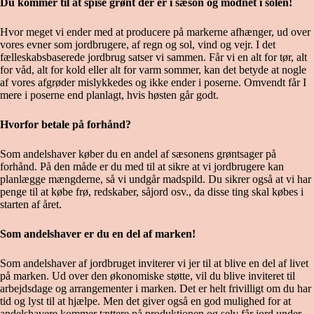
Du kommer til at spise grønt der er i sæson og modnet i solen!
Hvor meget vi ender med at producere på markerne afhænger, ud over
vores evner som jordbrugere, af regn og sol, vind og vejr. I det
fælleskabsbaserede jordbrug satser vi sammen. Får vi en alt for tør, alt
for våd, alt for kold eller alt for varm sommer, kan det betyde at nogle
af vores afgrøder mislykkedes og ikke ender i poserne. Omvendt får I
mere i poserne end planlagt, hvis høsten går godt.
Hvorfor betale på forhånd?
Som andelshaver køber du en andel af sæsonens grøntsager på
forhånd. På den måde er du med til at sikre at vi jordbrugere kan
planlægge mængderne, så vi undgår madspild. Du sikrer også at vi har
penge til at købe frø, redskaber, såjord osv., da disse ting skal købes i
starten af året.
Som andelshaver er du en del af marken!
Som andelshaver af jordbruget inviterer vi jer til at blive en del af livet
på marken. Ud over den økonomiske støtte, vil du blive inviteret til
arbejdsdage og arrangementer i marken. Det er helt frivilligt om du har
tid og lyst til at hjælpe. Men det giver også en god mulighed for at
andelshavere kommer tættere på produktionen og selv får jord under